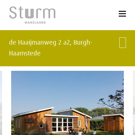
de Haaijmanweg 2 a2,
Burgh-
Haamstede
vorige
vol