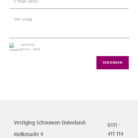
Soort garage
Parkeerplaats
reCAPTCHA
Privacy
•
Terms
VERZENDEN
Vestiging Schouwen-Duiveland:
0111 -
411 114
Melkmarkt 9