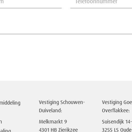
Vestiging Schouwen-
Vestiging Goe
middeling
Duiveland:
Overflakkee:
h
Melkmarkt 9
Suisendijk 14
4301 HB Zierikzee
3255 LS Oude
aling