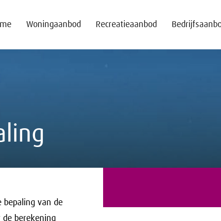
ome
Woningaanbod
Recreatieaanbod
Bedrijfsaanb
aling
e bepaling van de
r de berekening