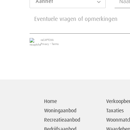
Aanhef*
reCAPTCHA
Privacy
•
Terms
Home
Verkoopbe
Woningaanbod
Taxaties
Recreatieaanbod
Woonmatc
Bedrijfsaanbod
Waardebep