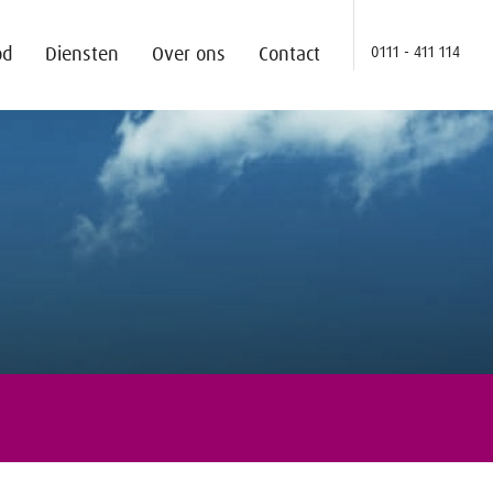
od
Diensten
Over ons
Contact
0111 - 411 114