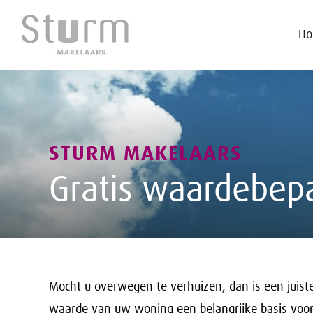
H
STURM MAKELAARS
Gratis waardebep
Mocht u overwegen te verhuizen, dan is een juist
waarde van uw woning een belangrijke basis voo