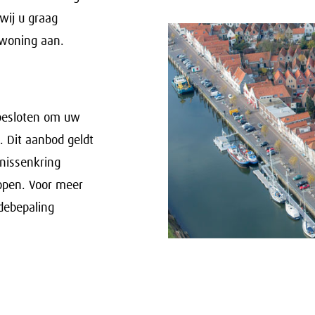
wij u graag
 woning aan.
t besloten om uw
 Dit aanbod geldt
nnissenkring
open. Voor meer
debepaling