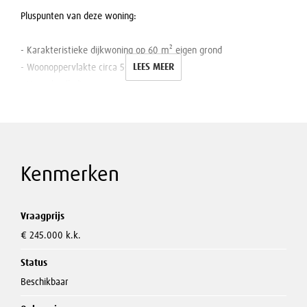
Pluspunten van deze woning:
- Karakteristieke dijkwoning op 60 m² eigen grond
LEES MEER
- Woonoppervlakte circa 50 m²
- Vrijwel volledig gerenoveerd
- Schilderachtig uitzicht op de Sint Nicolaaskerk
- Split-level woonkamer met open haard
- Schuifpui naar het terras
- Veel lichtinval dankzij lichtstraat en grote raampartijen
Kenmerken
- 1 slaapkamer met dakkapel en vaste kastruimte
- Energielabel C
- Gelegen binnen beschermd stadsgezicht
Vraagprijs
- Op loopafstand van supermarkt en centrum
€ 245.000 k.k.
De woonkamer en keuken vormen samen een sfeervol geheel,
Status
waarbij het niveauverschil zorgt voor een verrassend ruimtelijk
Beschikbaar
effect. Vanuit de woonkamer, het terras én de slaapkamer geniet