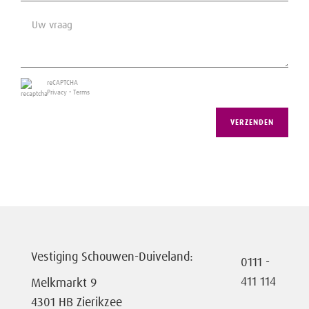
Zuidwest, 1m², 100×100cm
reCAPTCHA
Privacy
•
Terms
VERZENDEN
Vestiging Schouwen-Duiveland:
0111 -
411 114
Melkmarkt 9
4301 HB Zierikzee