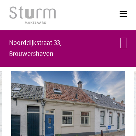
Noorddijkstraat 33,
Brouwershaven
vorige
vol