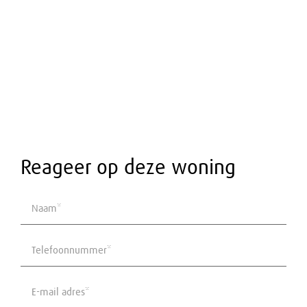
1
Verdiepingen
2
Energie
Energielabel
C
Reageer op deze woning
Buitenruimte
Ligging
Aan rustige weg, In centrum
Tuin
Achtertuin
Achtertuin