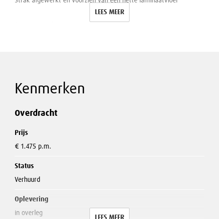
Strak afgewerkt en voorzien van een nette laminaatvloer
LEES MEER
Samen met de eigenaar zoeken wij naar een stabiele,
waardevolle huurder met een lange-termijnvisie. Een ondernemer
met plannen voor een kapsalon heeft de voorkeur, maar andere
passende invullingen zijn ook welkom.
Kenmerken
Meer informatie of een bezichtiging is beschikbaar na een korte
introductie over uw achtergrond en motivatie.
Overdracht
Prijs
€ 1.475 p.m.
Status
Verhuurd
Oplevering
in overleg
LEES MEER