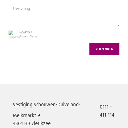
B1
reCAPTCHA
Privacy
•
Terms
VERZENDEN
Vestiging Schouwen-Duiveland:
0111 -
411 114
Melkmarkt 9
4301 HB Zierikzee