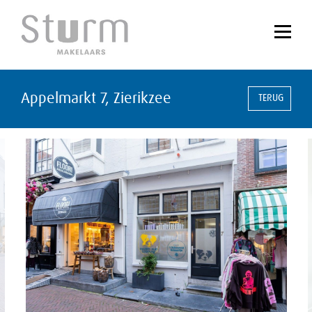
Appelmarkt 7, Zierikzee
TERUG
vorige
vol