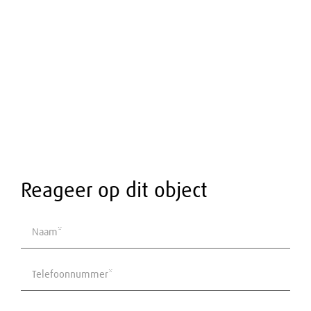
Oppervlakten
Totaaloppervlakte
214m²
Units vanaf
167m²
Omgeving
Reageer op dit object
Ligging
overige