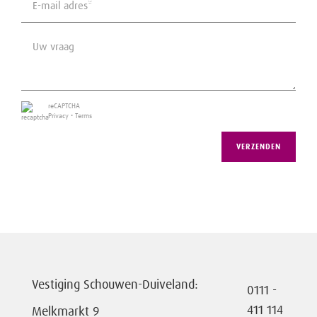
reCAPTCHA
Privacy
•
Terms
VERZENDEN
Vestiging Schouwen-Duiveland:
0111 -
411 114
Melkmarkt 9